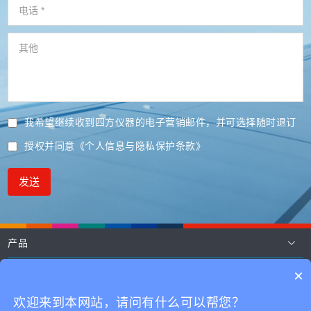
我希望继续收到四方仪器的电子营销邮件，并可选择随时退订
授权并同意
《个人信息与隐私保护条款》
发送
产品
应用
×
技术
欢迎来到本网站，请问有什么可以帮您？