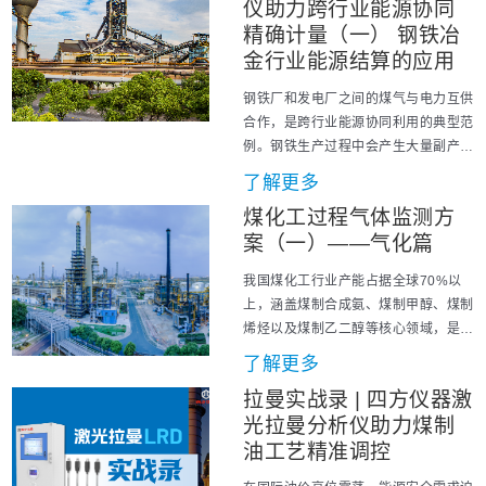
仪助力跨行业能源协同
料。
精确计量（一） 钢铁冶
金行业能源结算的应用
钢铁厂和发电厂之间的煤气与电力互供
合作，是跨行业能源协同利用的典型范
例。钢铁生产过程中会产生大量副产煤
气，包括高炉煤气、焦炉煤气和转炉煤
了解更多
气等，这些煤气富含较高热值，是优质
煤化工过程气体监测方
的能源资源。与此同时，发电厂需要稳
案（一）——气化篇
定的燃料供应以维持电力生产。钢铁行
业作为能源消耗大户，用电成本在其生
我国煤化工行业产能占据全球70%以
产成本中占据较高比例。通过这种合作
上，涵盖煤制合成氨、煤制甲醇、煤制
模式，...
烯烃以及煤制乙二醇等核心领域，是
“富煤少气贫油”国情下保障能源安全与
了解更多
化工原料供给的战略性产业。 煤气化
拉曼实战录 | 四方仪器激
是煤化工产业链的工艺“龙头”与核心技
光拉曼分析仪助力煤制
术，它通过在高温高压条件下，让固体
煤炭与气化剂（如氧气、水蒸气等）产
油工艺精准调控
生反应，转化为以一氧化碳和氢气为主