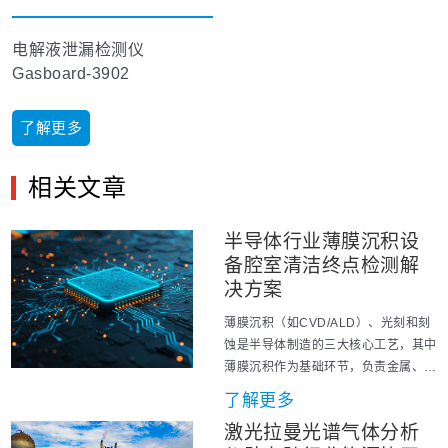
电解液泄漏检测仪
Gasboard-3902
了解更多
相关文章
半导体行业薄膜沉积设
备腔室清洁终点检测解
决方案
薄膜沉积（如CVD/ALD）、光刻和刻
蚀是半导体制造的三大核心工艺，其中
薄膜沉积作为基础环节，负责金属、介
质及半导体薄膜的制备。为确保薄膜沉
了解更多
积工艺的稳定性，需定期使用NF₃对腔
激光拉曼光谱气体分析
室进行清洁，以去除积聚的聚合物材