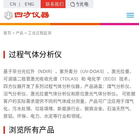
|
联系我们
四方光电
CN
ENG
首页
> 产品 >
工业过程监测
过程气体分析仪
基于
非分光红外（NDIR）
、
紫外差分（UV-DOAS）
、
激光拉曼
、
可调谐二极管激光吸收光谱（TDLAS）
和
电化学（ECD）
技术，
四方仪器开发了系列过程气体分析仪器，产品涵盖：煤气分析仪、
沼气分析仪
、
激光拉曼气体分析仪
和
原位激光气体分析仪
。 可依据
客户的实际需求提供不同的气体成分测量，产品可广泛应用于煤气
化、污水处理、垃圾填埋、新能源行业、钢铁冶金、石油天然气、
原铝、环保、电力、水泥等行业和领域。
浏览所有产品