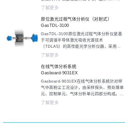
6000基础上，通过对光路与结构进行优化，
了解更多
大幅缩小了拉曼分析仪的整体尺寸，新一代产
品更为小巧便携。LRGA-3100基于激光拉曼
原位激光过程气体分析仪（对射式）
散射原理，通过对待测气体的特征拉曼散射光
GasTDL-3100
谱进行增强、收集、处理和识别，可对气体成
GasTDL-3100原位激光过程气体分析仪是基
分进行定量计算，实现在线实时对多种类气体
于可调谐半导体激光吸收光谱技术
进行定性及定量监测。秒级响应，无需长久等
（TDLAS）的高性能光学分析仪器，采用对
待。
射式设计，可用于工业过程气体控制；其响应
了解更多
时间快速，在原位式测量中一般以秒计算，避
免采样式测量带来的时间延迟，可在线及时的
在线气体分析系统
反应被测气体浓度。
Gasboard-9031EX
Gasboard-9031EX在线气体分析系统针对样
气中高粉尘工况设计，由采样探头、预处理单
元、控制单元、气体分析单元四部分构成。系
统采用自主知识产权的非分光红外（NDIR）
了解更多
气体分析技术，可实时连续同时测量CO、
CO2、CH4、H2、O2、C2H2、C2H4、
CnHm等多组分气体的体积浓度和热值。应用
于高炉煤气、高转煤气、高焦煤气、干熄焦循