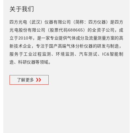
用超声波的传播时间差计算烟道内径向气流的
关于我们
线平均速度，相较于其他测量方式准确度更
高。
四方光电（武汉）仪器有限公司（简称：四方仪器）是四方
光电股份有限公司（股票代码688665）的全资子公司，成
立于2010年，是一家专业提供气体成分及流量测量方案的高
新技术企业，专注于国产高端气体分析仪器的研发与制造，
服务于工业过程监测、环境监测、汽车测试、IC&智能制
造、科研仪器等领域。
基于四方光电核心气体传感技术平台的优势，四方仪器开发
了系列非分光红外(NDIR)、非分光紫外(NDUV)、紫外差分
了解更多
吸收光谱(UV-DOAS)、激光拉曼(LRD)、超声波
(Ultrasonic)、可调谐半导体激光(TDLAS)、热导(TCD)、光
散射探测(LSD)等技术原理的气体成分流量仪器仪表，产品
广泛应用于环境监测、冶金、化工、生物质能源、汽车/发动
机制造等各个行业，在服务国家“双碳”战略和节能减排综合
工作中发挥重要作用。
四方仪器自主研发生产的激光拉曼光谱气体分析仪通过
“国家