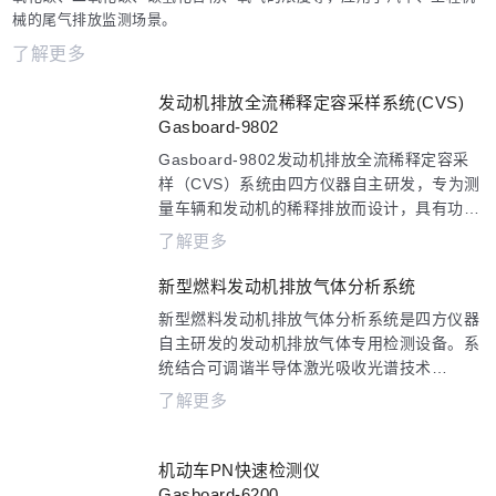
械的尾气排放监测场景。
了解更多
发动机排放全流稀释定容采样系统(CVS)
Gasboard-9802
Gasboard-9802发动机排放全流稀释定容采
样（CVS）系统由四方仪器自主研发，专为测
量车辆和发动机的稀释排放而设计，具有功能
完整、技术先进的硬件配置和软件平台，与高
了解更多
精度气体和颗粒在线分析仪联合使用，可满足
当前主要移动源排放标准及欧7排放标准的实
新型燃料发动机排放气体分析系统
验室I型排放试验测试要求。
新型燃料发动机排放气体分析系统是四方仪器
自主研发的发动机排放气体专用检测设备。系
统结合可调谐半导体激光吸收光谱技术
(TDLAS)、非分光紫外吸收光谱技术(NDUV)
了解更多
与气体滤波相关红外吸收光谱技术(GFC)，可
同时对发动机排放气体中的NH3、NO、
NO2、N2O浓度进行低干扰、高精度的测量，
机动车PN快速检测仪
用于发动机和后处理系统的开发研究，以及为
Gasboard-6200