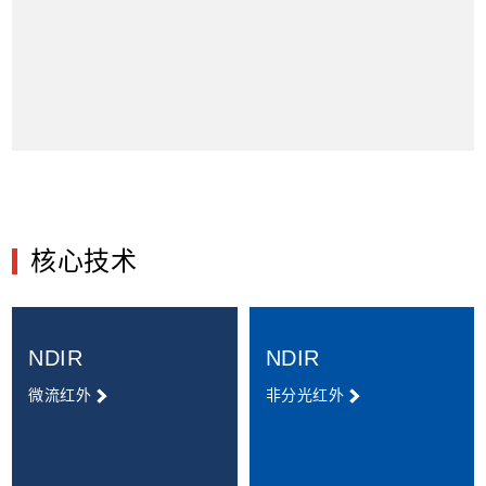
重大科学仪器设备开发专项”验收，所参与的“天然气中硫化
物光谱检测技术研究及应用”项目荣获“2021年度中国石油与
化工自动化行业科技进步一等奖”。便携式红外沼气分析仪、
微流红外烟气分析仪、红外煤气分析仪曾相继获得国家重点
新产品证书，红外煤气分析仪获得中国仪器仪表学会“优秀产
品奖”荣誉，其核心技术获评“湖北省发明专利金奖”。四方仪
器“微流红外烟气传感器研究及产业化”获得工信部2019年工
四方仪器凭借长期的技术沉淀、严格的质量体系及国际化视
业强基工程重点“产品、工艺”一条龙应用计划示范项目，公
野，产品已出口多个国家和地区，正朝着高端气体分析科学
司获得“一条龙”应用计划示范企业。
仪器的国际品牌迈进。
核心技术
NDIR
NDIR
微流红外
非分光红外