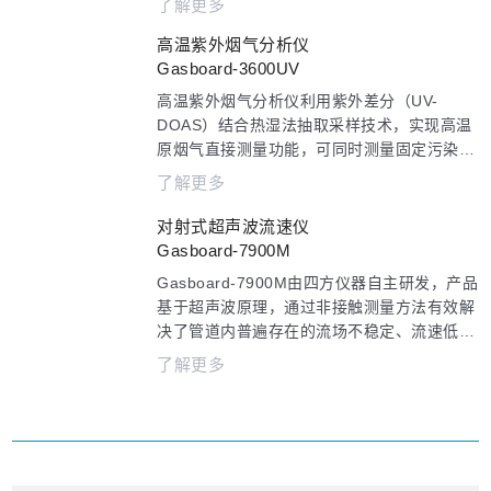
了解更多
反应氨逃逸的变化，为环保监测和工艺过程优
高温紫外烟气分析仪
化提供可靠数据支持。
Gasboard-3600UV
高温紫外烟气分析仪利用紫外差分（UV-
DOAS）结合热湿法抽取采样技术，实现高温
原烟气直接测量功能，可同时测量固定污染源
烟道中SO2、NO、NO2（其他因子可拓展）
了解更多
的浓度。与传统冷干法相比，无需任何冷凝设
备，避免SO2等物质冷凝损失，测量精度更
对射式超声波流速仪
高：原烟气经过简单流路即可完成分析，有效
Gasboard-7900M
降低仪器故障率和后期维护量。
Gasboard-7900M由四方仪器自主研发，产品
基于超声波原理，通过非接触测量方法有效解
决了管道内普遍存在的流场不稳定、流速低且
分布不均匀等测量难点，在烟气排放过程的高
了解更多
温、高湿、高粉尘、多粘稠杂质的恶劣环境中
可保持连续实时的稳定监测，满足市政、工业
测量的需求。通用性强，可单独工作或接入
CEMS系统。产品采用一对或多对超声波收发
装置分别在介质顺流和逆流方向安装测量，利