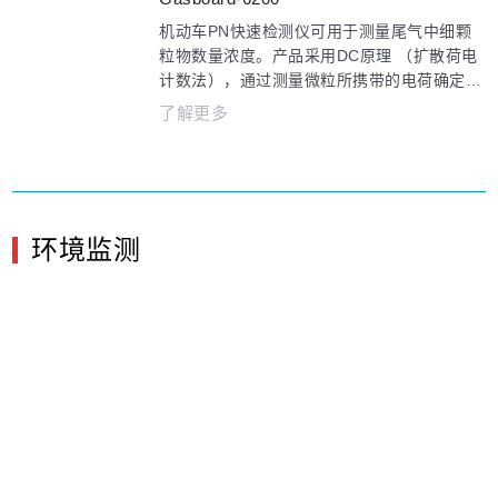
减少NH3排放量提供可靠的测试数据。系统针
机动车PN快速检测仪可用于测量尾气中细颗
对新型燃料(NH3混合燃料、生物燃料、压缩
粒物数量浓度。产品采用DC原理 （扩散荷电
天然气、电子燃料等)的内燃研发特点，结合
计数法），通过测量微粒所携带的电荷确定采
下一代排放法规欧7、国七的要求，帮助用户
样气体中微粒的数量，无需对气体样品过滤和
了解更多
快速获得精确的参考数据。
稀释，可直接对排气进行测量，保证了设备的
长时间清洁运行，有效降低维护成本。产品具
有高灵敏度、高精度、响应快、稳定性好等特
点，高清触摸屏更好地提升了人机交互体验
感。
环境监测