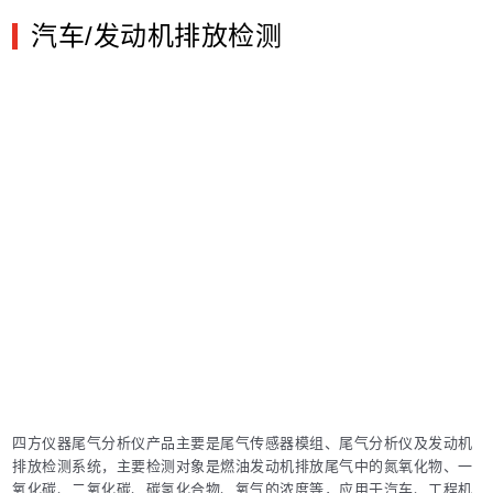
环气电热炉等工艺点的气体在线监测，有利于
汽车/发动机排放检测
提高煤气利用效率、节能降耗、保证工业现场
的安全生产。
四方仪器尾气分析仪产品主要是尾气传感器模组、尾气分析仪及发动机
排放检测系统，主要检测对象是燃油发动机排放尾气中的氮氧化物、一
氧化碳、二氧化碳、碳氢化合物、氧气的浓度等，应用于汽车、工程机