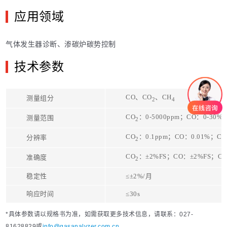
应用领域
气体发生器诊断、渗碳炉碳势控制
技术参数
CO
、
CO
、
CH
测量组分
2
4
CO
：
0-5000ppm
；
CO
：
0-30%
测量范围
2
CO
：
0.1ppm
；
CO
：
0.01%
；
CH
分辨率
2
CO
：
±2%FS
；
CO
：
±2%FS
；
C
准确度
2
稳定性
≤±2%/
月
响应时间
≤30s
*具体参数请以规格书为准，如需获取更多技术信息，请联系：027-
81628829或
info@gasanalyzer.com.cn