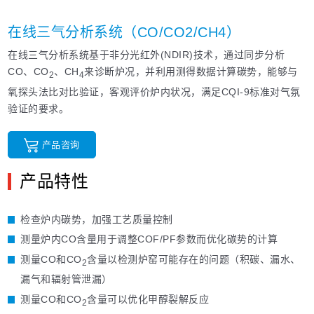
在线三气分析系统（CO/CO2/CH4）
在线三气分析系统基于非分光红外(NDIR)技术，通过同步分析
CO、CO
、CH
来诊断炉况，并利用测得数据计算碳势，能够与
2
4
氧探头法比对比验证，客观评价炉内状况，满足CQI-9标准对气氛
验证的要求。
产品咨询
产品特性
检查炉内碳势，加强工艺质量控制
测量炉内CO含量用于调整COF/PF参数而优化碳势的计算
测量CO和CO
含量以检测炉窑可能存在的问题（积碳、漏水、
2
漏气和辐射管泄漏）
测量CO和CO
含量可以优化甲醇裂解反应
2