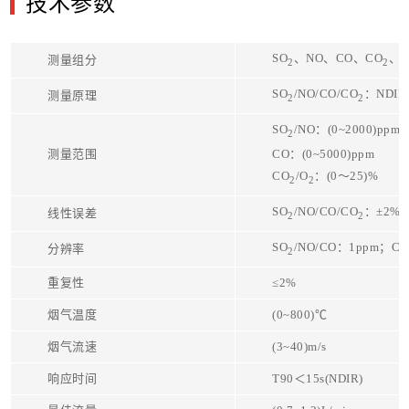
技术参数
SO
、NO、CO、CO
、
测量组分
2
2
SO
/NO/CO/CO
：NDI
测量原理
2
2
SO
/NO：(0~2000)ppm
2
测量范围
CO：(0~5000)ppm
CO
/O
：(0～25)%
2
2
SO
/NO/CO/CO
：±2%F
线性误差
2
2
SO
/NO/CO：1ppm；CO
分辨率
2
重复性
≤2%
烟气温度
(0~800)℃
烟气流速
(3~40)m/s
响应时间
T90＜15s(NDIR)