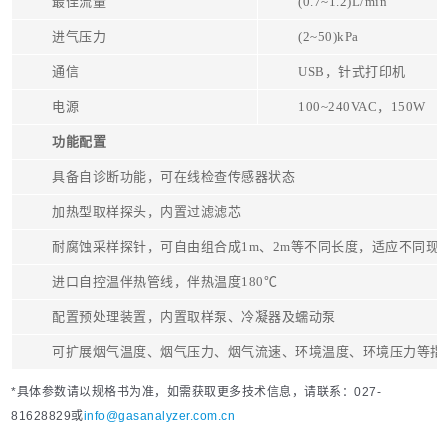
最佳流量
(0.7~1.2)L/min
进气压力
(2~50)kPa
通信
USB，针式打印机
电源
100~240VAC，150W
功能配置
具备自诊断功能，可在线检查传感器状态
加热型取样探头，内置过滤滤芯
耐腐蚀采样探针，可自由组合成1m、2m等不同长度，适应不同现
进口自控温伴热管线，伴热温度180℃
配置预处理装置，内置取样泵、冷凝器及蠕动泵
可扩展烟气温度、烟气压力、烟气流速、环境温度、环境压力等指
*具体参数请以规格书为准，如需获取更多技术信息，请联系：027-
81628829或
info@gasanalyzer.com.cn