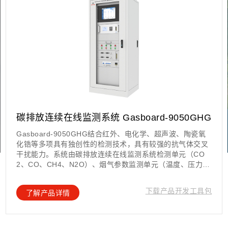
碳排放连续在线监测系统 Gasboard-9050GHG
Gasboard-9050GHG结合红外、电化学、超声波、陶瓷氧
化锆等多项具有独创性的检测技术，具有较强的抗气体交叉
干扰能力。系统由碳排放连续在线监测系统检测单元（CO
2、CO、CH4、N2O）、烟气参数监测单元（温度、压力、
流速、O2、湿度）、数据采集单元与处理单元四部分组成，
配备高温冷凝法抽取采样装置，探头与采样管线全程伴热，
下载产品开发工具包
了解产品详情
可对烟道气体中的多类指标进行连续在线动态监测，适用于
各类大型工业固定污染源废气排放的工况监测要求。