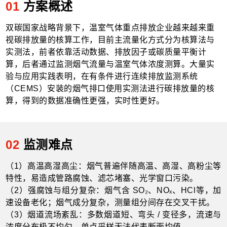
01
方案概述
双碳国家战略背景下，温室气体重点排放企业越来越来重
视碳排放量的核算工作，目前主流量化方式分为核算法与
实测法，前者依靠活动数据、排放因子或碳质量平衡计
算，后者通过监测烟气流量与温室气体浓度测算。大量实
验与应用实践表明，在有条件进行连续排放监测系统
（CEMS）安装的烟气排口使用实测法进行碳排放量的核
算，得到的数据准确性更强，实时性更好。
02
监测难点
（1）
高温高湿高尘：烟气普遍伴随高温、高湿
、高粉尘等
特性，易造成管路腐蚀、滤芯堵塞、光学窗口污染
。
（2）
强腐蚀与组分复杂：烟气含
SO₂
、
NOₓ
、
HCl
等，加
速设备老化；烟气成分
复杂，
测量组分间存在交叉干扰
。
（3）
烟道流场紊乱：多数烟道短、弯头
/
变径多，流速与
浓度分布极不均匀，单点采样无法代表断面均值。