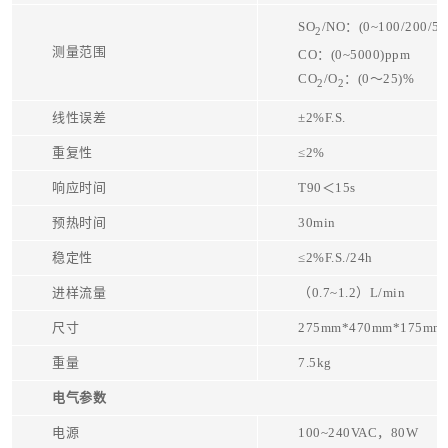
SO
/NO：(0~100/200/50
2
测量范围
CO：(0~5000)ppm
CO
/O
：(0～25)%
2
2
线性误差
±2%F.S.
重复性
≤2%
响应时间
T90＜15s
预热时间
30min
稳定性
≤2%F.S./24h
进样流量
（0.7~1.2）L/min
尺寸
275mm*470mm*175mm
重量
7.5kg
电气参数
电源
100~240VAC，80W