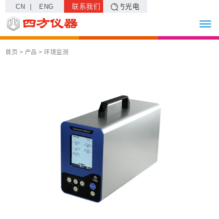
|
联系我们
四方光电
CN
ENG
首页
> 产品 >
环境监测