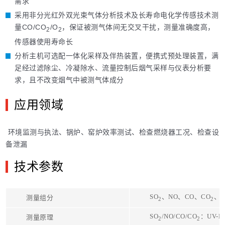
需求
采用非分光红外双光束气体分析技术及长寿命电化学传感技术测
量CO/CO
/O
，保证被测气体间无交叉干扰，测量准确度高，
2
2
传感器使用寿命长
分析主机可选配一体化采样及伴热装置，便携式预处理装置，满
足经过滤除尘、冷凝除水、流量控制后烟气采样与仪表分析要
求，且不改变烟气中被测气体成分
应用领域
环境监测与执法、锅炉、窑炉效率测试、检查燃烧器工况、检查设
备泄漏
技术参数
SO
、NO、CO、CO
、
测量组分
2
2
SO
/NO/CO/CO
：UV-DO
测量原理
2
2