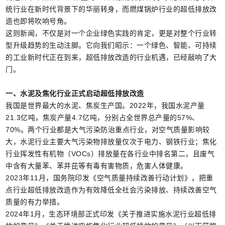
统行业在新时代背景下的华丽转身，而燃煤锅炉行业的超低排放改
造也即将吹响号角。
这则新闻，不仅是对一个企业绿色实践的肯定，更是对整个行业转
型升级趋势的生动注脚。它向我们昭示：一个绿色、智能、可持续
的工业新时代正在到来，超低排放改造的行业机遇，已经敲响了大
门。
一、水泥及焦化行业正式启动超低排放改造
我国是世界最大的水泥、焦炭生产国。2022年，我国水泥产量
21.3亿吨，焦炭产量4.7亿吨，分别占全世界总产量的57%、
70%。两个行业都是大气污染防治重点行业，对空气质量影响较
大，水泥行业主要大气污染物排放量仅次于电力、钢铁行业；焦化
行业挥发性有机物（VOCs）排放量在各行业中排名第二，且废气
中含有大量苯、苯并芘等有毒有害物质，危害人体健康。
2023年11月，国务院印发《空气质量持续改善行动计划》，把重
点行业超低排放改造作为有效降低全社会污染排放、持续改善空气
质量的有力举措。
2024年1月，生态环境部正式印发《关于推进实施水泥行业超低排