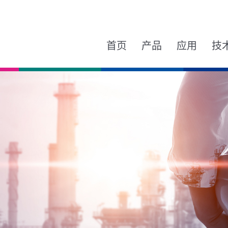
首页
产品
应用
技