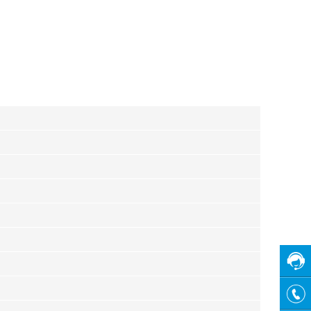
在线
客服