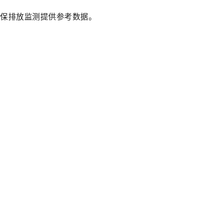
及环保排放监测提供参考数据。