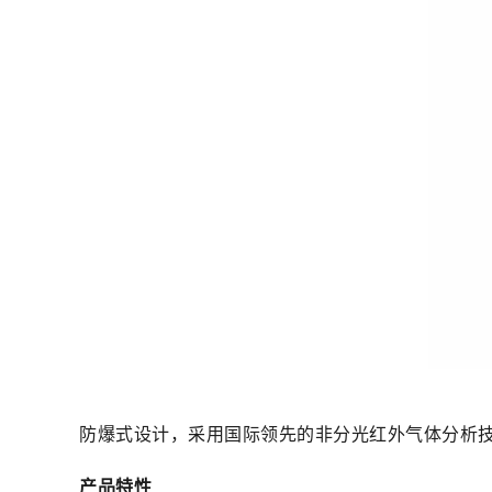
防爆式设计，采用国际领先的非分光红外气体分析技术
产品特性