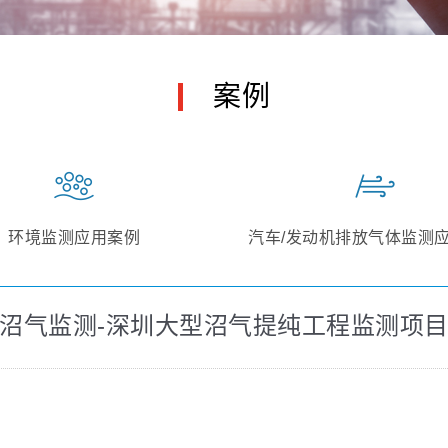
案例
环境监测应用案例
汽车/发动机排放气体监测
沼气监测-深圳大型沼气提纯工程监测项