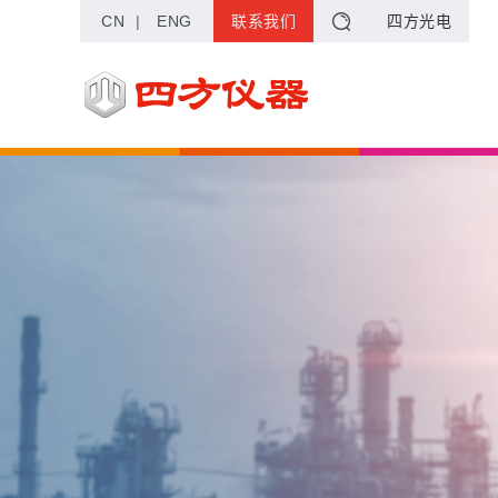
CN
|
ENG
联系我们
四方光电