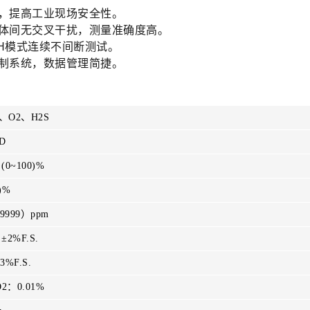
，提高工业现场安全性。
体间无交叉干扰，测量准确度高。
4H模式连续不间断测试。
制系统，数据管理简捷。
、O2、H2S
D
(0~100)%
)%
9999）ppm
±2%F.S.
3%F.S.
O2：0.01%