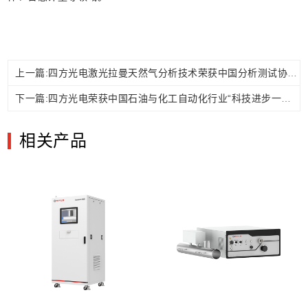
上一篇:四方光电激光拉曼天然气分析技术荣获中国分析测试协会科学技术奖（CAIA奖）
下一篇:四方光电荣获中国石油与化工自动化行业“科技进步一等奖”
相关产品