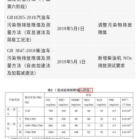
第六阶段）
GB18285-2018汽油车
污染物排放限值及测
调整污染物排放
2019年5月1日
量方法（双怠速法及
限值
简易工况法）
GB 3847-2018柴油车
污染物排放限值及测
新增柴油机
NOx
2019年5月
1日
量方法（自由加速法
排放测试要求
及加载减速法）