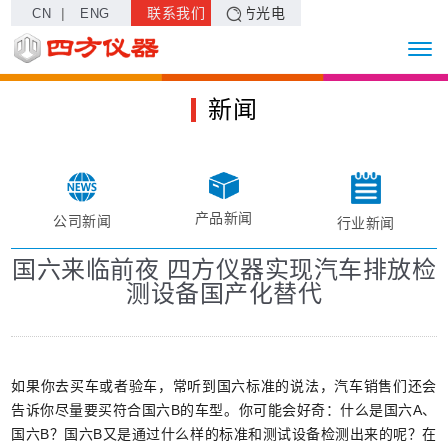
|
联系我们
四方光电
CN
ENG
新闻
产品新闻
公司新闻
行业新闻
国六来临前夜 四方仪器实现汽车排放检
测设备国产化替代
如果你去买车
或者
验车，常听到国六标准的说法，汽车销售们还会
告诉你尽量要买符合国六
B
的车型。你可能会好奇：什么是国六
A
、
国六
B
？国六
B
又是通过什么样的标准和测试设备检测出来的
呢？在