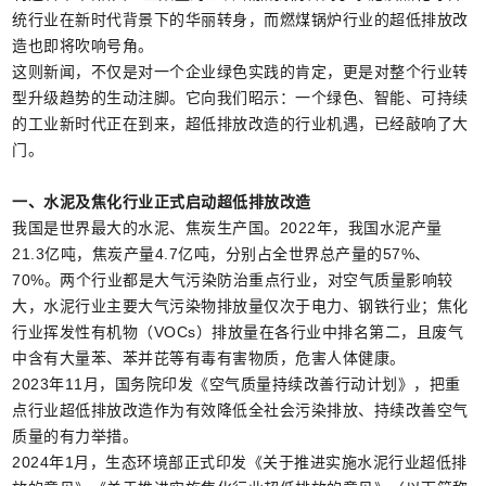
统行业在新时代背景下的华丽转身，而燃煤锅炉行业的超低排放改
造也即将吹响号角。
这则新闻，不仅是对一个企业绿色实践的肯定，更是对整个行业转
型升级趋势的生动注脚。它向我们昭示：一个绿色、智能、可持续
的工业新时代正在到来，超低排放改造的行业机遇，已经敲响了大
门。
一、水泥及焦化行业正式启动超低排放改造
我国是世界最大的水泥、焦炭生产国。2022年，我国水泥产量
21.3亿吨，焦炭产量4.7亿吨，分别占全世界总产量的57%、
70%。两个行业都是大气污染防治重点行业，对空气质量影响较
大，水泥行业主要大气污染物排放量仅次于电力、钢铁行业；焦化
行业挥发性有机物（VOCs）排放量在各行业中排名第二，且废气
中含有大量苯、苯并芘等有毒有害物质，危害人体健康。
2023年11月，国务院印发《空气质量持续改善行动计划》，把重
点行业超低排放改造作为有效降低全社会污染排放、持续改善空气
质量的有力举措。
2024年1月，生态环境部正式印发《关于推进实施水泥行业超低排