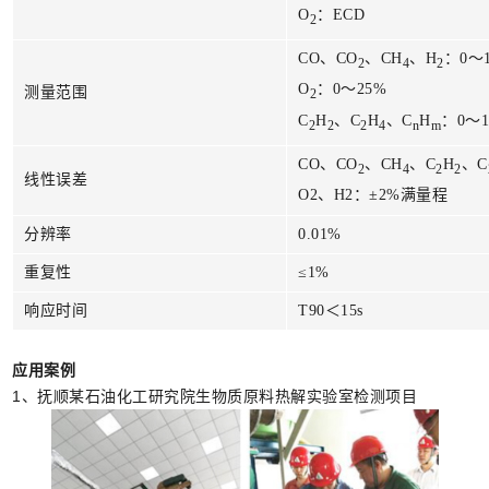
O
：ECD
2
CO、CO
、CH
、H
：0～1
2
4
2
O
：0～25%
测量范围
2
C
H
、C
H
、C
H
：0～
2
2
2
4
n
m
CO、CO
、CH
、C
H
、C
2
4
2
2
线性误差
O2、H2：±2%满量程
分辨率
0.01%
重复性
≤1%
响应时间
T90＜15s
应用案例
1、抚顺某石油化工研究院生物质原料热解实验室检测项目