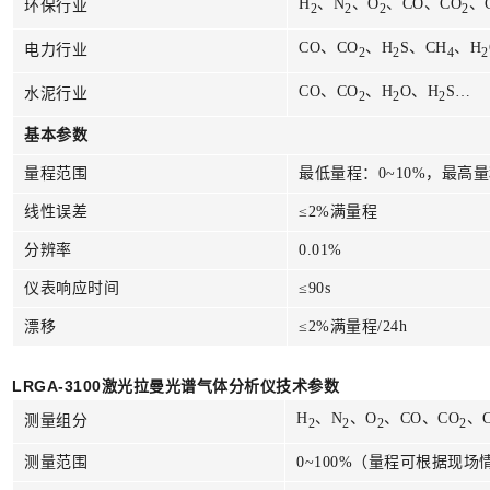
H
、N
、O
、CO、CO
、
环保行业
2
2
2
2
CO、CO
、H
S、CH
、H
电力行业
2
2
4
2
CO、CO
、H
O、H
S…
水泥行业
2
2
2
基本参数
量程范围
最低量程：0~10%，最高量程
线性误差
≤2%满量程
分辨率
0.01%
仪表响应时间
≤90s
漂移
≤2%满量程/24h
LRGA-3100激光拉曼光谱气体分析仪技术参数
H
、N
、O
、CO、CO
、
测量组分
2
2
2
2
测量范围
0~100%（量程可根据现场