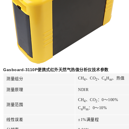
Gasboard-3110P便携式红外天然气热值分析仪技术参数
CH
、CO
、C
H
、热值
测量组分
4
2
n
m
测量原理
NDIR
CH
、CO
：0～100%
4
2
测量范围
C
H
：0～10%
n
m
线性误差
±1%满量程