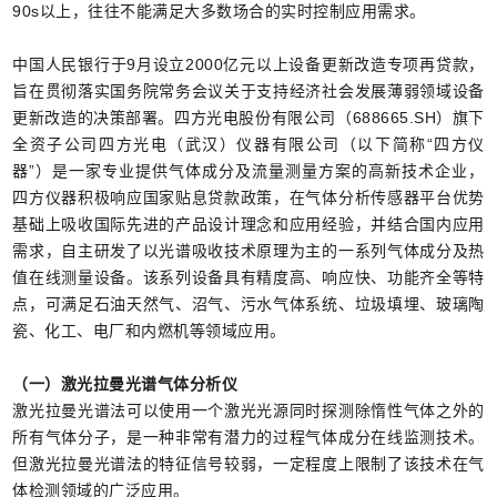
90s以上，往往不能满足大多数场合的实时控制应用需求。
中国人民银行于
9月设立2000亿元以上设备更新改造专项再贷款，
旨在贯彻落实国务院常务会议关于支持经济社会发展薄弱领域设备
更新改造的决策部署。四方光电股份有限公司（688665.SH）旗下
全资子公司四方光电（武汉）仪器有限公司（以下简称“四方仪
器”）是一家专业提供气体成分及流量测量方案的高新技术企业，
四方仪器积极响应国家贴息贷款政策，
在气体分析传感器平台优势
基础上吸收国际先进的产品设计理念和应用经验，并结合国内应用
需求，自主研发了以光谱吸收技术原理为主的一系列气体成分及热
值在线测量设备。该系列设备具有精度高、响应快、功能齐全等特
点，可满足石油天然气、沼气、污水气体系统、垃圾填埋、玻璃陶
瓷、化工、电厂和内燃机等领域应用。
（一）激光拉曼光谱气体分析仪
激光拉曼光谱法可以使用一个激光光源同时探测除惰性气体之外的
所有气体分子，是一种非常有潜力的过程气体成分在线监测技术。
但激光拉曼光谱法的特征信号较弱，一定程度上限制了该技术在气
体检测领域的广泛应用。