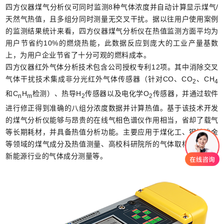
四方仪器煤气分析仪可同时监测
8种气体浓度并自动计算显示煤气/
天然气热值，且多组分同时测量无交叉干扰。据以往用户使用案例
的监测结果统计来看，四方仪器煤气分析仪在热值监测方面平均为
用户节省约10%的燃烧热能，此数据反应到庞大的工业产量基数
上，为用户企业节省了十分可观的燃料成本。
四方仪器红外气体分析技术包含公司授权专利
12项。其中消除交叉
气体干扰技术集成非分光红外气体传感器（针对CO、CO
、
CH
2
4
和
C
H
检测）、热导H
传感器以及电化学
O
传感器，并通过软件
n
m
2
2
进行修正得到准确的八组分浓度数据并计算热值。基于该技术开发
的煤气分析仪能够与昂贵的在线气相色谱仪作用相当，省却了载气
等长期耗材，并具备热值分析功能。主要应用于煤化工、钢铁冶金
等领域的煤气成分及热值测量、高校科研院所的气体取样分析以及
新能源行业的气体成分测量等。