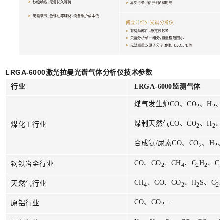
LRGA-6000激光拉曼光谱气体分析仪技术参数
行业
LRGA-6000监测气体
煤气发生炉CO、CO
、H
2
2
煤制天然气CO、CO
、H
煤化工行业
2
2
合成氨/尿素CO、CO
、H
2
2
CO、CO
、CH
、C
H
、C
钢铁冶金行业
2
4
2
2
CH
、CO、CO
、H
S、C
天然气行业
4
2
2
2
CO、CO
…
原铝行业
2