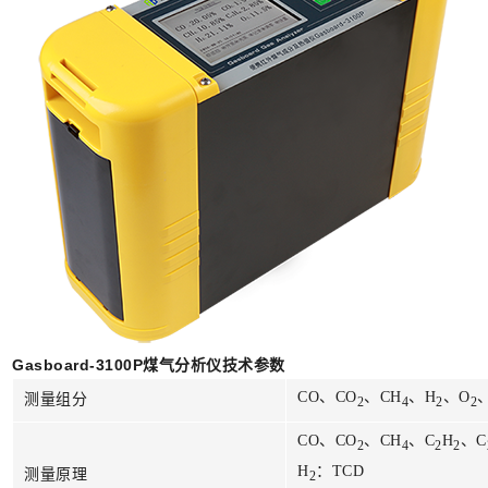
Gasboard-3100P煤气分析仪技术参数
CO、CO
、CH
、H
、O
测量组分
2
4
2
2
CO、CO
、CH
、C
H
、C
2
4
2
2
H
：TCD
测量原理
2