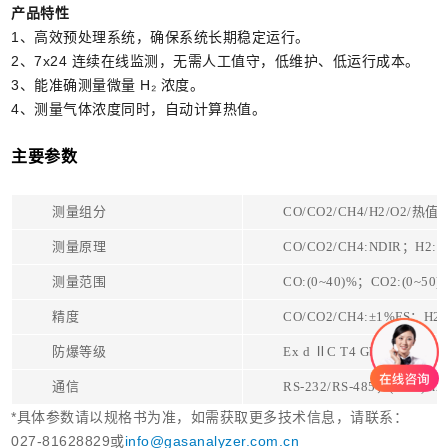
产品特性
1、高效预处理系统，确保系统长期稳定运行。
2、7x24 连续在线监测，无需人工值守，低维护、低运行成本。
3、能准确测量微量 H₂ 浓度。
4、测量气体浓度同时，自动计算热值。
主要参数
测量组分
CO/CO2/CH4/H2/O2/热
测量原理
CO/CO2/CH4:NDIR；H2:
测量范围
CO:(0~40)%；CO2:(0~50)
精度
CO/CO2/CH4:±1%FS；H2/
防爆等级
Ex d ⅡC T4 Gb
通信
RS-232/RS-485，(4-20)mA
*具体参数请以规格书为准，如需获取更多技术信息，请联系：
027-81628829或
info@gasanalyzer.com.cn