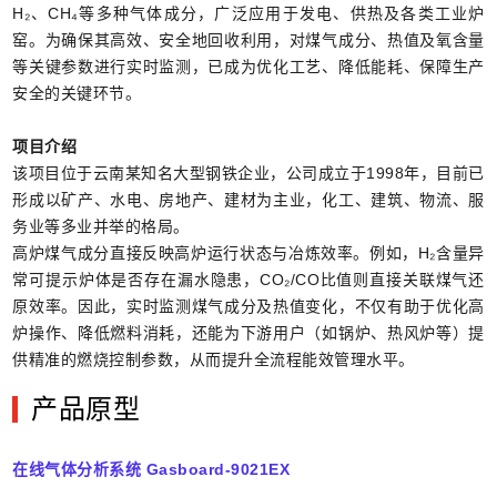
H₂、CH₄等多种气体成分，广泛应用于发电、供热及各类工业炉
窑。为确保其高效、安全地回收利用，对煤气成分、热值及氧含量
等关键参数进行实时监测，已成为优化工艺、降低能耗、保障生产
安全的关键环节。
项目介绍
该项目位于云南某知名大型钢铁企业，公司成立于1998年，目前已
形成以矿产、水电、房地产、建材为主业，化工、建筑、物流、服
务业等多业并举的格局。
高炉煤气成分直接反映高炉运行状态与冶炼效率。例如，H₂含量异
常可提示炉体是否存在漏水隐患，CO₂/CO比值则直接关联煤气还
原效率。因此，实时监测煤气成分及热值变化，不仅有助于优化高
炉操作、降低燃料消耗，还能为下游用户（如锅炉、热风炉等）提
供精准的燃烧控制参数，从而提升全流程能效管理水平。
产品原型
在线气体分析系统 Gasboard-90
21EX