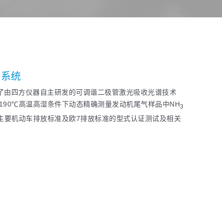
析系统
了由四方仪器自主研发的可调谐二极管激光吸收光谱技术
在190℃高温高湿条件下动态精确测量发动机尾气样品中NH
3
主要机动车排放标准及欧7排放标准的型式认证测试及相关