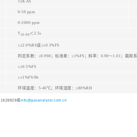
TDLAS
0-50
ppm
0-2000
ppm
T
＜2.5s
10-90
≤±2.0%RS或≤±0.3%FS
判定系数：≥0.998；标准差：≤1%FS；斜率：0.99～1.01；截距系
≤±0.5%FS
≤±1%FS/8h
环境温度：5-40℃；环境湿度：≤80%RH
628829或
info@gasanalyzer.com.cn