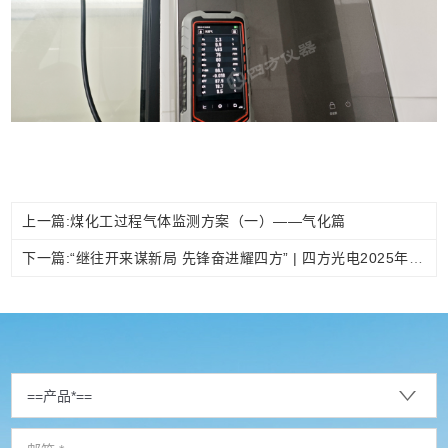
上一篇:煤化工过程气体监测方案（一）——气化篇
下一篇:“继往开来谋新局 先锋奋进耀四方” | 四方光电2025年年度总结暨先进表彰大会成功召开