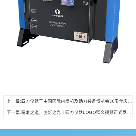
上一篇:四方仪器于中国国际内燃机及动力装备博览会30周年庆典荣获“优秀贡献奖”，助力绿色动力新征程
下一篇:精准之道，创新之光丨四方仪器LOGO释义视频正式发布