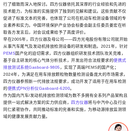
行了细致而深入地探讨。四方仪器依托其深厚的行业经验和先进的
技术能力，为标准的实施提供了独到的见解和建议。这些贡献不仅
促进了标准文本的完善，也体现了公司在机动车检测设备领域的专
业素养和实力。中国环境保护产业协会标委会副主任委员姜宏在听
取各方发言后，对会议成果给予了高度评价。
早在2005年，
四方仪器
及母公司——四方光电股份有限公司就开始
从事汽车尾气及发动机排放检测设备的研发和制造。2021年，针对
PEMS
国产化的迫切需求，四方仪器组织研发技术团队攻关克难，
基于自主研发的核心气体分析技术，开发出符合法规要求的
便携式
排放测试系统Gasboard-9805
，实现了高端
PEMS
的国产化；
2024年，为满足在用车排放颗粒物数量检测设备庞大的市场需求，
四方仪器参照新一代排放法规要求，成功开发了适用于在用车检测
的
便携式PN分析仪Gasboard-6200
。
作为国内汽车/发动机排放检测领域为数不多拥有全系列产品架构且
提供一站式解决方案的实力供应商，
四方仪器
将与中汽中心及行业
同仁紧密协作，共同推动标准的完善和实施，为移动源排放监测领
域的健康发展贡献力量。