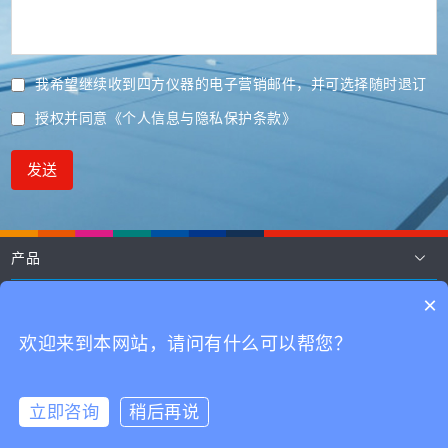
我希望继续收到四方仪器的电子营销邮件，并可选择随时退订
授权并同意
《个人信息与隐私保护条款》
发送
产品
应用
×
技术
欢迎来到本网站，请问有什么可以帮您？
联系我们
立即咨询
稍后再说
鄂ICP备16009099号-1
Copyright © 2002-2026 四方光电（武汉）仪器有
在线咨询
拨打电话
限公司版权所有
鄂公网安备 42018502000247号
网站地图