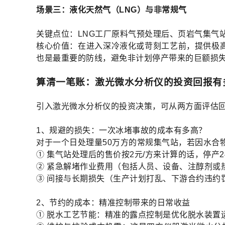
场景三：液化天然气（LNG）与非常规气
关键点位：LNG工厂原料气预处理后、页岩气集气
核心价值：在进入深冷液化或苛刻工艺前，提供极高
也是最重要的防线，避免非计划停产带来的巨额损
算清一笔账：激光微水分析仪的投资回报有
引入激光微水分析仪的投资决策，可从两方面评估
1、规避的损失：一次冰堵事故的成本有多高？
对于一个日处理量50万方的常规集气站，若因水合
① 集气站处理后的售价按2元/方来计算的话，停产
② 紧急解堵作业费用（包括人员、设备、注醇剂或
③ 间接与长期损失（生产计划打乱、下游合约违约
2、节约的成本：精准控制带来的日常收益
① 脱水工艺节能：精准的露点控制是优化脱水装置