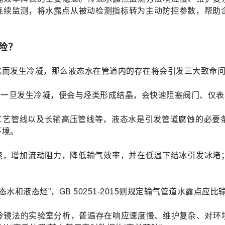
连续监测，将水露点从被动检测指标转为主动防控参数，帮助企
险？
化而发生冷凝，那么液态水在管道内的存在将会引发三大致命
子一旦发生冷凝，便会与烃类形成结晶，会快速阻塞阀门、仪
工艺管线以及长输高压管线等，液态水是引发管道腐蚀的必要条
环境。
积聚，增加流动阻力，降低输气效率，并在低温下结冰引发冰堵
存在液态水和液态烃”，GB 50251-2015则规定输气管道水露
冷镜法的实验室分析，普遍存在响应速度慢、维护复杂、对环