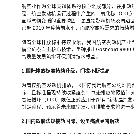
航空业作为全球交通体系的核心组成部分，在推动
缓，航空发动机运行过程中产生的二氧化碳（CO₂）
全球气候变暖的重要诱因，更直接影响机场及周边区域空气
已超 2019 年疫情前水平，而航空旅客需求的持
随着全球排放标准持续收紧，我国航空发动机产业
借全链条自主核心技术，重磅推出Gasboard-
高质量发展筑牢环保测试技术根基。
1.国际排放标准持续升级，门槛不断提高
为管控航空发动机排放，《国际民用航空公约》附件 
序，且标准呈现持续收紧趋势：气态排放物限值针对大推
着陆循环（LTO）限值正式应用于所有 “新机型” 发
制定流程，预示着未来航空发动机排放要求将进一
2.国内适航法规接轨国际，设备痛点亟待解决