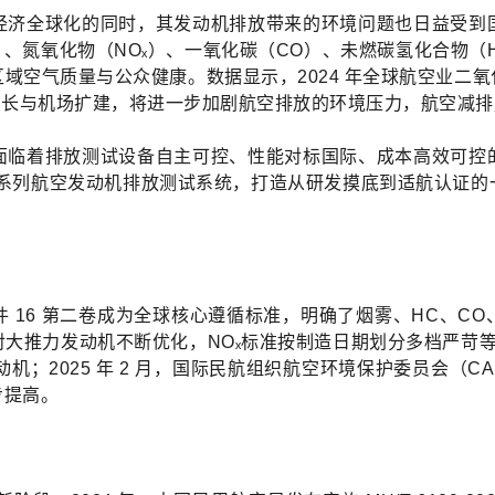
经济全球化的同时，其发动机排放带来的环境问题也日益受到
、氮氧化物（NOₓ）、一氧化碳（CO）、未燃碳氢化合物（
质量与公众健康。数据显示，2024 年全球航空业二氧化碳排放总
续增长与机场扩建，将进一步加剧航空排放的环境压力，航空减
面临着排放测试设备自主可控、性能对标国际、成本高效可控
9800 系列航空发动机排放测试系统，打造从研发摸底到适航认
16 第二卷成为全球核心遵循标准，明确了烟雾、HC、CO、N
力发动机不断优化，NOₓ标准按制造日期划分多档严苛等级；2
动机；2025 年 2 月，国际民航组织航空环境保护委员会（CAE
步提高。